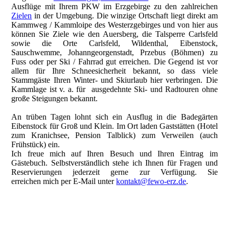
Ausflüge mit Ihrem PKW im Erzgebirge zu den zahlreichen
Zielen
in der Umgebung. Die winzige Ortschaft liegt direkt am
Kammweg / Kammloipe des Westerzgebirges und von hier aus
können Sie Ziele wie den Auersberg, die Talsperre Carlsfeld
sowie die Orte Carlsfeld, Wildenthal, Eibenstock,
Sauschwemme, Johanngeorgenstadt, Przebus (Böhmen) zu
Fuss oder per Ski / Fahrrad gut erreichen. Die Gegend ist vor
allem für Ihre Schneesicherheit bekannt, so dass viele
Stammgäste Ihren Winter- und Skiurlaub hier verbringen. Die
Kammlage ist v. a. für ausgedehnte Ski- und Radtouren ohne
große Steigungen bekannt.
An trüben Tagen lohnt sich ein Ausflug in die Badegärten
Eibenstock für Groß und Klein. Im Ort laden Gaststätten (Hotel
zum Kranichsee, Pension Talblick) zum Verweilen (auch
Frühstück) ein.
Ich freue mich auf Ihren Besuch und Ihren Eintrag im
Gästebuch. Selbstverständlich stehe ich Ihnen für Fragen und
Reservierungen jederzeit gerne zur Verfügung. Sie
erreichen mich per E-Mail unter
kontakt@fewo-erz.de
.