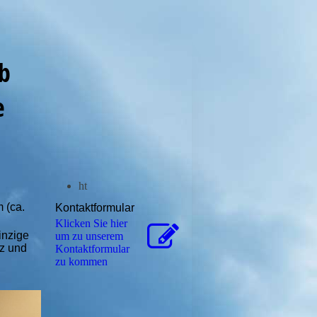
laub
e
ht
 (ca.
Kontaktformular
Klicken Sie hier
inzige
um zu unserem
tz und
Kon­takt­for­mu­lar
zu kommen