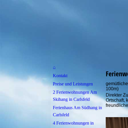
⌂
Ferienw
Kontakt
gemütliche
Preise und Leistungen
100m)
2 Ferienwohnungen Am
Direkter 
Skihang in Carlsfeld
Ortschaft,
freundliche
Ferienhaus Am Südhang in
Carlsfeld
4 Ferienwohnungen in