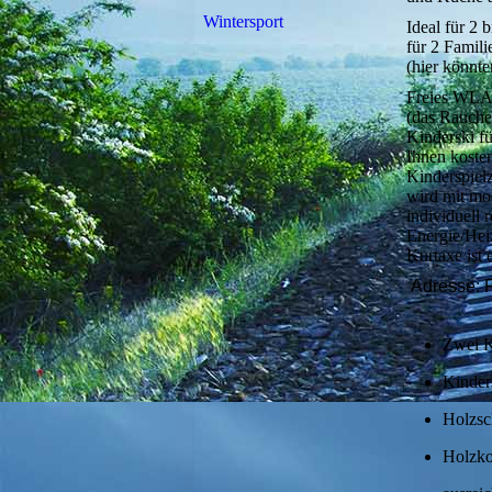
Wintersport
Ideal für 2 
für 2 Famil
(hier könnte
Freies WLA
(das Rauchen
Kinderski fü
Ihnen koste
Kinderspielz
wird mit mo
individuell 
Energie/Hei
Kurtaxe ist 
Adresse: F
Zwei K
Kinder
Holzsch
Holzko