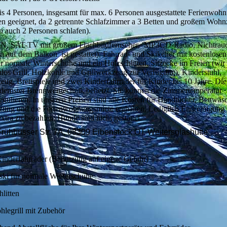
bis 4 Personen, insgesamt für max. 6 Personen ausgestattete Ferienwohn
ien geeignet, da 2 getrennte Schlafzimmer a 3 Betten und großem Woh
n auch 2 Personen schlafen).
N, SAT-TV mit großem Flachbildfernseher, MP3CD-Radio, Nichtrau
 auf dem Balkon ist gestattet), Fahrrad- und Skikeller mit kostenlosen
r normale Winterschuhe und ein Holzschlitten, Sitzecke im Freien (wir 
nlos Grill, Holzkohle und Grillwerkzeug zur Verfügung), Kinderstuhl,
eug, Brettspiele und zwei Kinderfahrräder für Kinder bis 10 Jahre. D
dernster Brennwerttechnik beheizt. Sie können die Zimmertemperatur
regulieren. In unseren Preisen sind alle Kosten für Handtücher, Bettwäs
zung und die Ferienwohnungsmiete enthalten. Lediglich Endreinigung
extra zu bezahlen. Hunde sind nicht gestattet.
rühbusser Str. 7A, 08309 Eibenstock OT Weitersglashütte
inderfahrräder (Benutzung auf eigene Gefahr)
ski für normale Winterschuhe
litten
hlegrill mit Zubehör