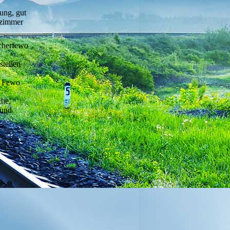
ung, gut
nzimmer
cherfewo
stellen
ie Fewo
che,
 und