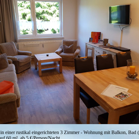
in einer rustikal eingerichteten 3 Zimmer - Wohnung mit Balkon, Bad
uf 60 m², ab 5 €/Person/Nacht.