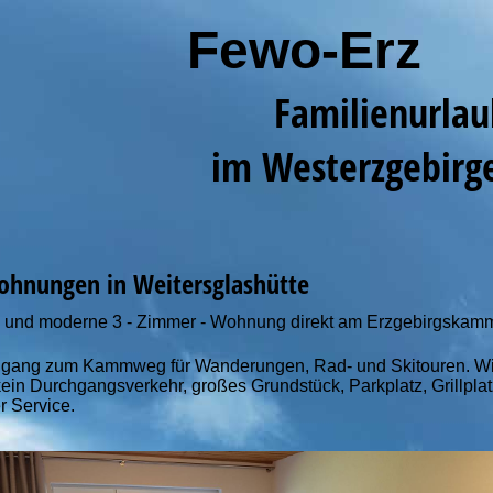
Fewo-Erz
Familienur
im Westerzgebirg
ohnungen in Weitersglashütte
 und moderne 3 - Zimmer - Wohnung direkt am Erzgebirgskamm
Zugang zum Kammweg für Wanderungen, Rad- und Skitouren. W
 kein Durchgangsverkehr, großes Grundstück, Parkplatz, Grillpla
r Service.