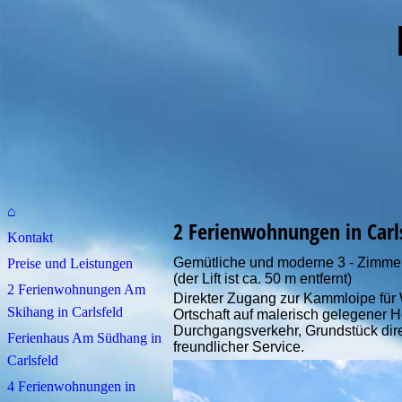
im Wes
⌂
2 Ferienwohnungen
in Car
Kontakt
Gemütliche und moderne 3 - Zimmer
Preise und Leistungen
(der Lift ist ca. 50 m entfernt)
2 Ferienwohnungen Am
Direkter Zugang zur Kammloipe für
Skihang in Carlsfeld
Ortschaft auf malerisch gelegener 
Durchgangsverkehr, Grundstück direk
Ferienhaus Am Südhang in
freundlicher Service.
Carlsfeld
4 Ferienwohnungen in