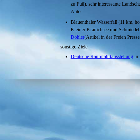
zu Fuß), sehr interessante Landscha
Auto
Blauenthaler Wasserfall (11 km, hö
Kleiner Kranichsee und Schmiede
Döhler
(Artikel in der Freien Pres
sonstige Ziele
Deutsche Raumfahrtausstellung
in 