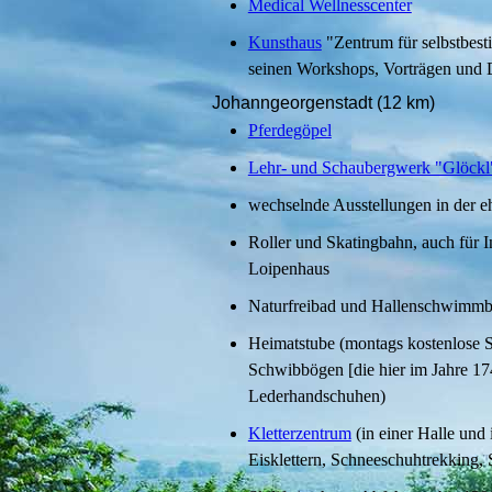
Medical Wellnesscenter
Kunsthaus
"Zentrum für selbstbest
seinen Workshops, Vorträgen und 
Johanngeorgenstadt (12 km)
Pferdegöpel
Lehr- und Schaubergwerk "Glöckl
wechselnde Ausstellungen in der e
Roller und Skatingbahn, auch für 
Loipenhaus
Naturfreibad und Hallenschwimm
Heimatstube (montags kostenlose 
Schwibbögen [die hier im Jahre 17
Lederhandschuhen)
Kletterzentrum
(in einer Halle und 
Eisklettern, Schneeschuhtrekking,