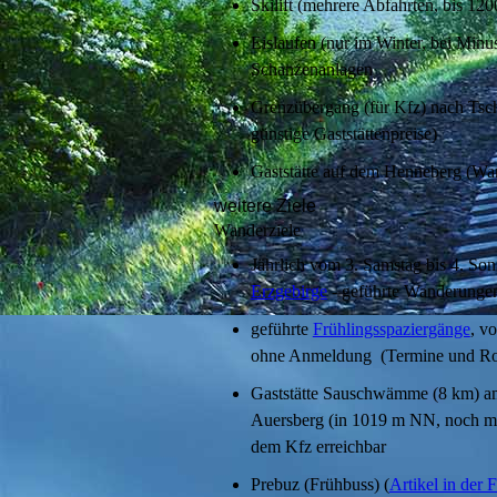
Skilift (mehrere Abfahrten, bis 12
Eislaufen (nur im Winter, bei Minu
Schanzenanlagen
Grenzübergang (für Kfz) nach Tsche
günstige Gaststättenpreise)
Gaststätte auf dem Henneberg (Wan
weitere Ziele
Wanderziele
Jährlich vom 3. Samstag bis 4. S
Erzgebirge
- geführte Wanderungen
geführte
Frühlingsspaziergänge
, v
ohne Anmeldung (Termine und Rout
Gaststätte Sauschwämme (8 km) am
Auersberg (in 1019 m NN, noch m
dem Kfz erreichbar
Prebuz (Frühbuss) (
Artikel in der 