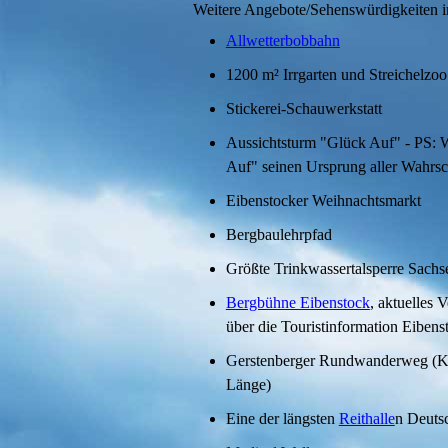
Weitere Angebote/Sehenswürdigkeiten i
Allwetterbobbahn
1200 m² Irrgarten und Streichelzoo
Stickerei-Schauwerkstatt
Aussichtsturm "Glück Auf" - PS: 
Auf" seinen Ursprung aller Wahrsch
Eibenstocker Weihnachtsmarkt
Bergbaulehrpfad
Größte Trinkwassertalsperre Sachs
Bergbühne Eibenstock
, aktuelles
über die Touristinformation Eiben
Gerstenberger Rundwanderweg (Ki
Länge)
Eine der längsten
Reithalle
n Deuts