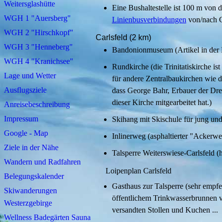
Weitersglashütte
Eine Bushaltestelle ist 100 m von 
WGH 1 "Auersberg"
Linienbusverbindungen
von/nach C
WGH 2 "Hirschkopf"
Carlsfeld (2 km)
WGH 3 "Henneberg"
Bandonionmuseum (Artikel in der 
WGH 4 "Kranichsee"
Rundkirche (die Trinitatiskirche is
Lage und Wetter
für andere Zentralbaukirchen wie d
Ausflugsziele
dass George Bahr, Erbauer der Dre
dieser Kirche mitgearbeitet hat.)
Anreisebeschreibung
Impressum
Skihang mit Skischule für jung und
Google - Map
Inlinerweg (asphaltierter "Ackerw
Ziele in der Nähe
Talsperre Weiterswiese-Carlsfeld (
Wandern und Radfahren
Loipenplan Carlsfeld
Belegungskalender
Gasthaus zur Talsperre (sehr empfe
Skiwanderungen
öffentlichem Trinkwasserbrunnen 
Westerzgebirge
versandten Stollen und Kuchen ...
Wellness Badegärten Sauna