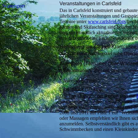
Veranstaltungen in Carlsfeld
Wintersport
Das in Carlsfeld konstruiert und gebaute
jährlichen Veranstaltungen und Gastspiel
Termine unter
www.carlsfeld.com
(recht
Kirmes und Skifasching sind beliebte 
liegt ein monatlich aktualisierter Verans
es wöchentlich eine Fackelwanderung d
Henneberg am Kleinen Kranichsee
Gaststätte und Ausflugsziel nahe Oberju
Auersberg (7 km über Ober-Wildent
* Panoramablick über das gesamte Weste
* Auersberg- Turm
Eibenstock (10 km)
Das Top Highlight der Region sind die
Saunalandschaft. Mehr als 14 Saunen au
geschmackvoll zusammengestellt und d
2008 und 2011 auf Platz 1 zur "Weltsau
oder Massagen empfehlen wir Ihnen sich
anzumelden. Selbstverständlich gibt es a
Schwimmbecken und einen Kleinkinder