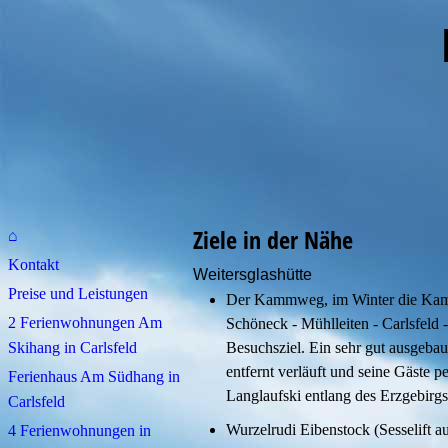
im Wes
Ziele in der Nähe
⌂
Kontakt
Weitersglashütte
Preise und Leistungen
Der Kammweg, im Winter die Kamm
2 Ferienwohnungen Am
Schöneck - Mühlleiten - Carlsfeld -
Skihang in Carlsfeld
Besuchsziel. Ein sehr gut ausgeba
entfernt verläuft und seine Gäste 
Ferienhaus Am Südhang in
Langlaufski entlang des Erzgebirg
Carlsfeld
Wurzelrudi Eibenstock (Sesselift 
4 Ferienwohnungen in