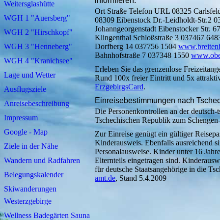
informieren:
Weitersglashütte
Ort Straße Telefon URL 08325 Carlsfe
WGH 1 "Auersberg"
08309 Eibenstock Dr.-Leidholdt-Str.2 
Johanngeorgenstadt Eibenstocker Str. 
WGH 2 "Hirschkopf"
Klingenthal Schloßstraße 3 037467 64
WGH 3 "Henneberg"
Dorfberg 14 037756 1504
www.breiten
Bahnhofstraße 7 037348 1550
www.ober
WGH 4 "Kranichsee"
Erleben Sie das grenzenlose Freizeitang
Lage und Wetter
Rund 100x freier Eintritt und 5x attrak
ErzgebirgsCard
.
Ausflugsziele
Einreisebestimmungen nach Tsche
Anreisebeschreibung
Die Personenkontrollen an der deutsch-t
Impressum
Tschechischen Republik zum Schengen-
Google - Map
Zur Einreise genügt ein gültiger Reisep
Kinderausweis. Ebenfalls ausreichend si
Ziele in der Nähe
Personalausweise. Kinder unter 16 Jahre
Wandern und Radfahren
Elternteils eingetragen sind. Kinderausw
für deutsche Staatsangehörige in die Ts
Belegungskalender
amt.de
, Stand 5.4.2009
Skiwanderungen
Westerzgebirge
Wellness Badegärten Sauna