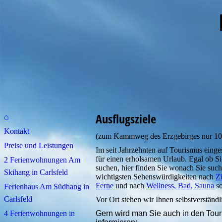
im Wes
Ausflugsziele
⌂
Kontakt
(zum Kammweg des Erzgebirges nur 10
Preise und Leistungen
Im seit Jahrzehnten auf Tourismus einge
für einen erholsamen Urlaub. Egal ob S
2 Ferienwohnungen Am
suchen, hier finden Sie wonach Sie suche
Skihang in Carlsfeld
wichtigsten Sehenswürdigkeiten nach
Z
Ferne
und nach
Wellness, Bad, Sauna
s
Ferienhaus Am Südhang in
Carlsfeld
Vor Ort stehen wir Ihnen selbstverständl
4 Ferienwohnungen in
Gern wird man Sie auch in den Tour