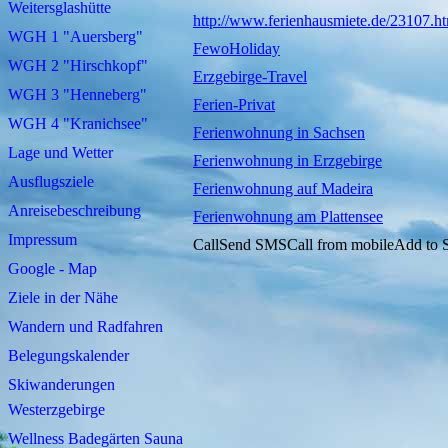
Weitersglashütte
http://www.ferienhausmiete.de/23107.h
WGH 1 "Auersberg"
FewoHoliday
WGH 2 "Hirschkopf"
Erzgebirge-Travel
WGH 3 "Henneberg"
Ferien-Privat
WGH 4 "Kranichsee"
Ferienwohnung in Sachsen
Lage und Wetter
Ferienwohnung in Erzgebirge
Ausflugsziele
Ferienwohnung auf Madeira
Anreisebeschreibung
Ferienwohnung am Plattensee
Impressum
CallSend SMSCall from mobileAdd to S
Google - Map
Ziele in der Nähe
Wandern und Radfahren
Belegungskalender
Skiwanderungen
Westerzgebirge
Wellness Badegärten Sauna