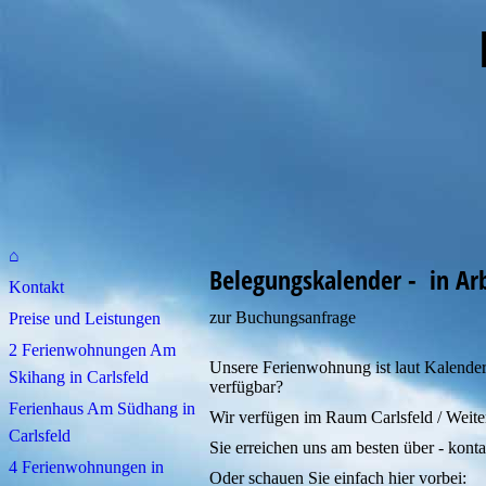
im Wes
⌂
Belegungskalender - in Ar
Kontakt
zur Buchungsanfrage
Preise und Leistungen
2 Ferienwohnungen Am
Unsere Ferienwohnung ist laut Kalender
Skihang in Carlsfeld
verfügbar?
Ferienhaus Am Südhang in
Wir verfügen im Raum Carlsfeld / Weiter
Carlsfeld
Sie erreichen uns am besten über - kon
4 Ferienwohnungen in
Oder schauen Sie einfach hier vorbei: