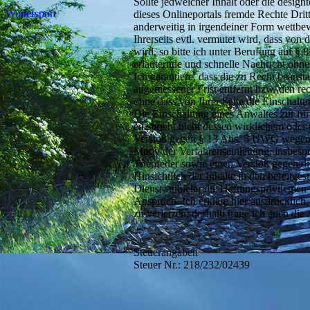
Sollte jedwelcher Inhalt oder die design
Wintersport
dieses Onlineportals fremde Rechte Drit
anderweitig in irgendeiner Form wettbe
Ihrerseits evtl. vermutet wird, dass von 
wird, so bitte ich unter Berufung auf 
erläuternde und schnelle Nachricht ohn
Ich garantiere, dass die zu Recht beanst
angemessener Frist entfernt bzw. den r
ohne dass von Ihrer Seite die Einschaltun
Die Einschaltung eines Anwaltes zur fü
entspricht nicht dessen wirklichem ode
Verstoß gegen § 13 Abs. 5 UWG wegen V
Motiv der Verfahrenseinleitung, insbeson
Triebfeder sowie einen Verstoß gegen di
Hinsichtlich der Inhalte in den bereitges
Diensteanbieter die Haftungsprivilegie
Anspruch. Ich erkläre hier ausdrücklich,
zu verletzen, deshalb trage ich auch di
Steuerangaben
Steuer Nr.: 218/232/02439