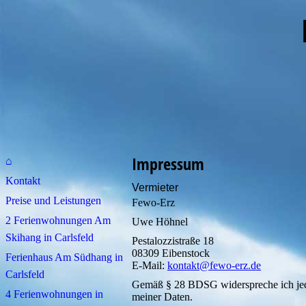
im Wes
Impressum
⌂
Kontakt
Vermieter
Preise und Leistungen
Fewo-Erz
2 Ferienwohnungen Am
Uwe Höhnel
Skihang in Carlsfeld
Pestalozzistraße 18
08309 Eibenstock
Ferienhaus Am Südhang in
E-Mail:
kontakt@fewo-erz.de
Carlsfeld
Gemäß § 28 BDSG widerspreche ich je
4 Ferienwohnungen in
meiner Daten.