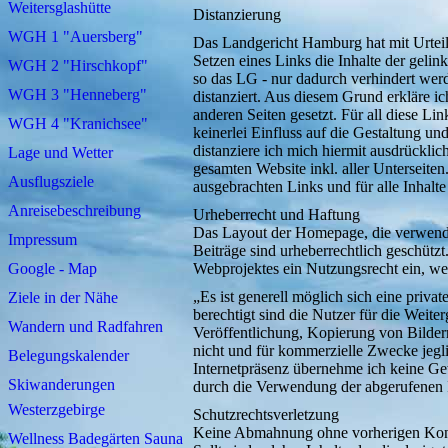
Weitersglashütte
Distanzierung
WGH 1 "Auersberg"
Das Landgericht Hamburg hat mit Urtei
Setzen eines Links die Inhalte der gelin
WGH 2 "Hirschkopf"
so das LG - nur dadurch verhindert werd
WGH 3 "Henneberg"
distanziert. Aus diesem Grund erkläre i
anderen Seiten gesetzt. Für all diese Lin
WGH 4 "Kranichsee"
keinerlei Einfluss auf die Gestaltung und
distanziere ich mich hiermit ausdrücklich
Lage und Wetter
gesamten Website inkl. aller Unterseiten
Ausflugsziele
ausgebrachten Links und für alle Inhalt
Anreisebeschreibung
Urheberrecht und Haftung
Das Layout der Homepage, die verwende
Impressum
Beiträge sind urheberrechtlich geschütz
Google - Map
Webprojektes ein Nutzungsrecht ein, welc
„Es ist generell möglich sich eine priva
Ziele in der Nähe
berechtigt sind die Nutzer für die Weit
Wandern und Radfahren
Veröffentlichung, Kopierung von Bilder
nicht und für kommerzielle Zwecke jeglic
Belegungskalender
Internetpräsenz übernehme ich keine G
Skiwanderungen
durch die Verwendung der abgerufenen 
Westerzgebirge
Schutzrechtsverletzung
Keine Abmahnung ohne vorherigen Kon
Wellness Badegärten Sauna