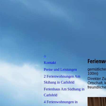
⌂
Ferienw
Kontakt
gemütliche
Preise und Leistungen
100m)
2 Ferienwohnungen Am
Direkter 
Skihang in Carlsfeld
Ortschaft,
freundliche
Ferienhaus Am Südhang in
Carlsfeld
4 Ferienwohnungen in