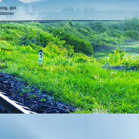
ung, gut
nzimmer
cherfewo
stellen
ie Fewo
che,
 und