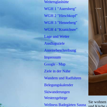
Weitersglashütte
WGH 1 "Auersberg"
WGH 2 "Hirschkopf"
WGH 3 "Henneberg"
WGH 4 "Kranichsee"
Lage und Wetter
Ausflugsziele
Anreisebeschreibung
Impressum
Google - Map
Ziele in der Nähe
Wandern und Radfahren
Belegungskalender
Skiwanderungen
Westerzgebirge
Sie wohnen 
Wellness Badegärten Sauna
und Küche a