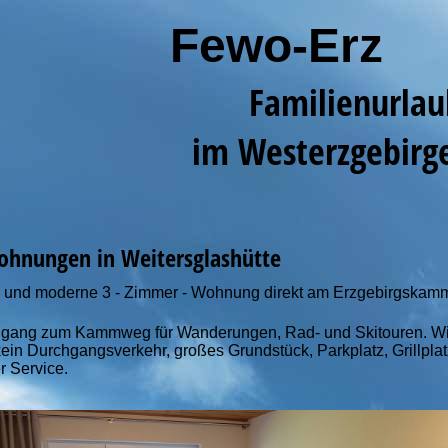
Fewo-Erz
Familienur
im Westerzgebirg
ohnungen in Weitersglashütte
 und moderne 3 - Zimmer - Wohnung direkt am Erzgebirgskamm
Zugang zum Kammweg für Wanderungen, Rad- und Skitouren. W
 kein Durchgangsverkehr, großes Grundstück, Parkplatz, Grillpla
r Service.