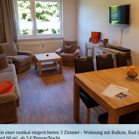
in einer rustikal eingerichteten 3 Zimmer - Wohnung mit Balkon, Bad
uf 60 m², ab 5 €/Person/Nacht.