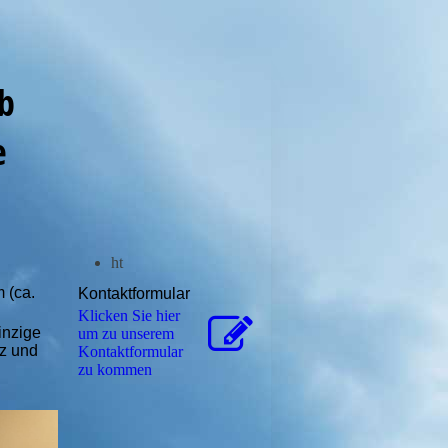
laub
e
ht
 (ca.
Kontaktformular
Klicken Sie hier
inzige
um zu unserem
tz und
Kon­takt­for­mu­lar
zu kommen