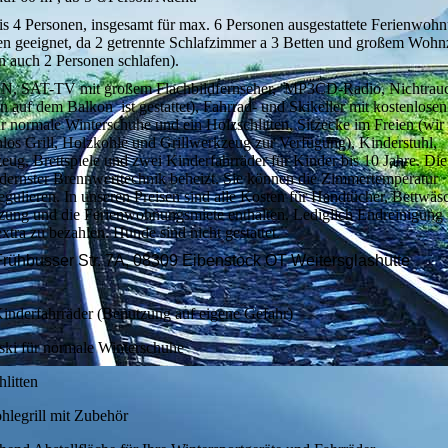
bis 4 Personen, insgesamt für max. 6 Personen ausgestattete Ferienwohn
ien geeignet, da 2 getrennte Schlafzimmer a 3 Betten und großem Woh
n auch 2 Personen schlafen).
N, SAT-TV mit großem Flachbildfernseher, MP3CD-Radio, Nichtrau
 auf dem Balkon ist gestattet), Fahrrad- und Skikeller mit kostenlosen
r normale Winterschuhe und ein Holzschlitten, Sitzecke im Freien (wir 
nlos Grill, Holzkohle und Grillwerkzeug zur Verfügung), Kinderstuhl,
eug, Brettspiele und zwei Kinderfahrräder für Kinder bis 10 Jahre. D
dernster Brennwerttechnik beheizt. Sie können die Zimmertemperatur
regulieren. In unseren Preisen sind alle Kosten für Handtücher, Bettwäs
zung und die Ferienwohnungsmiete enthalten. Lediglich Endreinigung
extra zu bezahlen. Hunde sind nicht gestattet.
rühbusser Str. 7A, 08309 Eibenstock OT Weitersglashütte
inderfahrräder (Benutzung auf eigene Gefahr)
ski für normale Winterschuhe
litten
hlegrill mit Zubehör