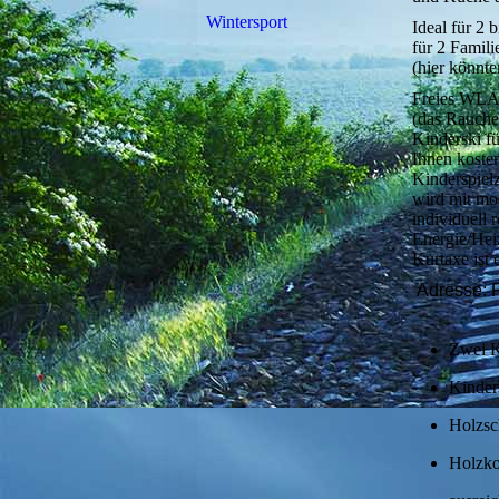
Wintersport
Ideal für 2 
für 2 Famil
(hier könnte
Freies WLA
(das Rauchen
Kinderski fü
Ihnen koste
Kinderspielz
wird mit mo
individuell 
Energie/Hei
Kurtaxe ist 
Adresse: F
Zwei K
Kinder
Holzsch
Holzko