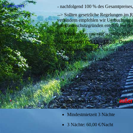
Wintersport
- nachfolgend 100 % des Gesamtpreises,
--> Sollten gesetzliche Regelungen im 
verhindern empfehlen wir Umbuchung au
Infektionsschutzgründen entsteht nur di
Sie erhalten von uns eine schriftliche B
Hauptsaison (29.11. - 10.03., Ostern,
Mindestmietzeit 5 Nächte (im Febr
5/6 Nächte 60 €/Nacht
Ab 7 Nächte: 55 €/Nacht
Ab 20 Nächte: 50,00€/Nacht
35 % Zuschlag im Februar und vom
außer
Nebensaison (10.03. - 29.11.
Pfingsten)
Mindestmietzeit 3 Nächte
3 Nächte: 60,00 €/Nacht