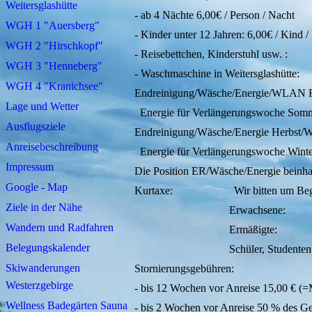
Weitersglashütte
- ab 4 Nächte 6,00€ / Person / Nacht
WGH 1 "Auersberg"
- Kinder unter 12 Jahren: 6,00€ / Kind /
WGH 2 "Hirschkopf"
- Reisebettchen, Kinderstuhl usw. :
WGH 3 "Henneberg"
- Waschmaschine in Weitersglashütte
WGH 4 "Kranichsee"
Endreinigung/Wäsche/Energie/WLAN
Lage und Wetter
Energie für Verlängerun
Ausflugsziele
Endreinigung/Wäsche/Energie Herbs
Anreisebeschreibung
Energie für Verlängerun
Impressum
Die Position ER/Wäsche/Energie beinha
Google - Map
Kurtaxe: Wir bitten um Begleich
Ziele in der Nähe
Erwachsene: 2
Wandern und Radfahren
Ermäßigte: 1
Belegungskalender
Schüler, Studenten, Kinder 
Skiwanderungen
Stornierungsgebühren:
Westerzgebirge
- bis 12 Wochen vor Anreise 15,00 € (
Wellness Badegärten Sauna
- bis 2 Wochen vor Anreise 50 % des G