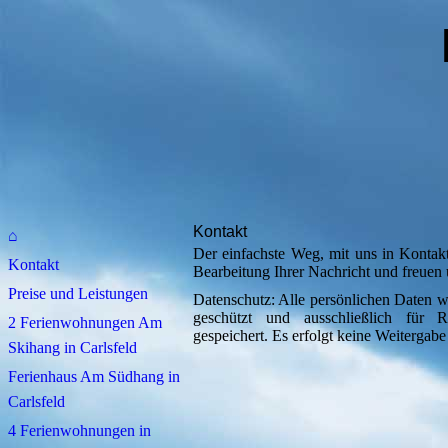
im Wes
Kontakt
⌂
Der einfachste Weg, mit uns in Kontak
Kontakt
Bearbeitung Ihrer Nachricht und freuen 
Preise und Leistungen
Datenschutz: Alle persönlichen Date
geschützt und ausschließlich für R
2 Ferienwohnungen Am
gespeichert. Es erfolgt keine Weiterga
Skihang in Carlsfeld
Ferienhaus Am Südhang in
Carlsfeld
4 Ferienwohnungen in